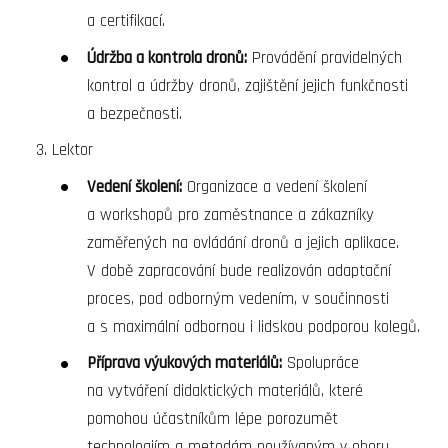
a certifikací.
Údržba a kontrola dronů:
Provádění pravidelných
kontrol a údržby dronů, zajištění jejich funkčnosti
a bezpečnosti.
Lektor
Vedení školení:
Organizace a vedení školení
a workshopů pro zaměstnance a zákazníky
zaměřených na ovládání dronů a jejich aplikace.
V době zapracování bude realizován adaptační
proces, pod odborným vedením, v součinnosti
a s maximální odbornou i lidskou podporou kolegů.
Příprava výukových materiálů:
Spolupráce
na vytváření didaktických materiálů, které
pomohou účastníkům lépe porozumět
technologiím a metodám používaným v oboru