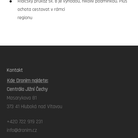
Řidičský průkaz sk. B je výhodou, nikoliv podmínkou. Plus
ochota cestovat v rámci
regionu
Kontakt
Kde Dronim najdete:
Centrála Jižní Čechy
Masarykova 81
373 41 Hluboká nad Vltavou
+420 722 919 231
info@dronim.cz