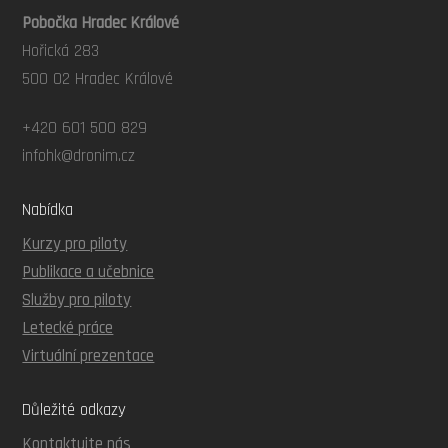
Pobočka Hradec Králové
Hořická 283
500 02 Hradec Králové
+420 601 500 829
infohk@dronim.cz
Nabídka
Kurzy pro piloty
Publikace a učebnice
Služby pro piloty
Letecké práce
Virtuální prezentace
Důležité odkazy
Kontaktujte nás