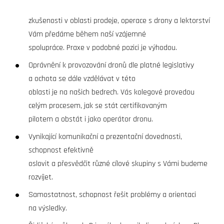
zkušenosti v oblasti prodeje, operace s drony a lektorství
Vám předáme během naší vzájemné
spolupráce. Praxe v podobné pozici je výhodou.
Oprávnění k provozování dronů dle platné legislativy
a ochota se dále vzdělávat v této
oblasti je na našich bedrech. Vás kolegové provedou
celým procesem, jak se stát certifikovaným
pilotem a obstát i jako operátor dronu.
Vynikající komunikační a prezentační dovednosti,
schopnost efektivně
oslovit a přesvědčit různé cílové skupiny s Vámi budeme
rozvíjet.
Samostatnost, schopnost řešit problémy a orientaci
na výsledky.