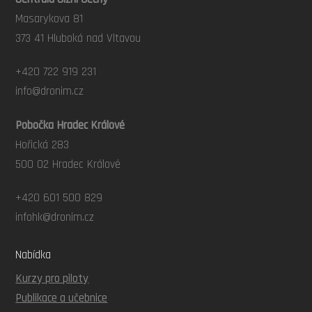
Masarykova 81
373 41 Hluboká nad Vltavou
+420 722 919 231
info@dronim.cz
Pobočka Hradec Králové
Hořická 283
500 02 Hradec Králové
+420 601 500 829
infohk@dronim.cz
Nabídka
Kurzy pro piloty
Publikace a učebnice