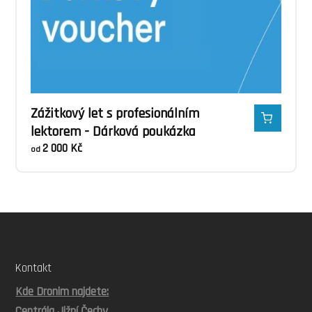
Zážitkový let s profesionálním
lektorem - Dárková poukázka
2 000
Kč
od
Kontakt
Kde Dronim najdete:
Centrála Jižní Čechy