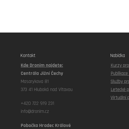
Kontakt
Nabídka
Kde Dronim najdete:
Kurzy pro
Centrála Jižní Čechy
Publikace
Masarykova 81
Služby pr
373 41 Hluboká nad Vltavou
Letecké p
Virtuální
+420 722 919 231
info@dronim.cz
Pobočka Hradec Králové