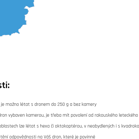
ti:
e je možno létat s dronem do 250 g a bez kamery
dron vybaven kamerou, je třeba mít povolení od rakouského leteckého
blastech lze létat s hexa či oktokoptérou, v neobydlených i s kvadrok
štění odpovědnosti na Váš dron, které je povinné