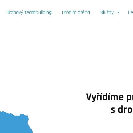
Dronový teambuilding
Dronim aréna
Služby
Le
Vyřídíme p
s dr