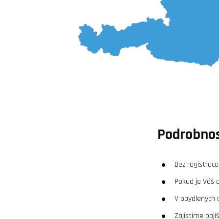
Podrobnos
Bez registrac
Pokud je Váš 
V obydlených o
Zajistíme poji