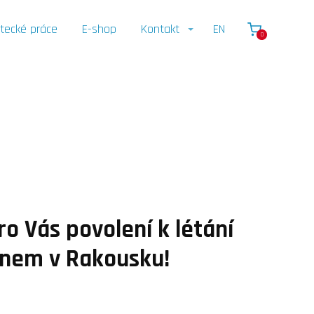
tecké práce
E-shop
Kontakt
EN
0
ro Vás povolení k létání
onem v Rakousku!