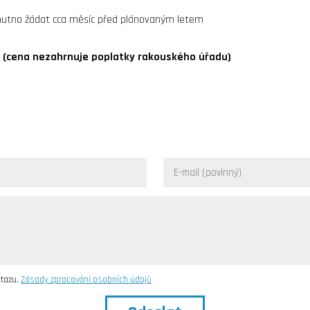
 nutno žádat cca měsíc před plánovaným letem
č (cena nezahrnuje poplatky rakouského úřadu)
otazu.
Zásady zpracování osobních údajů