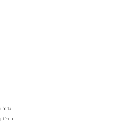
 úřadu
optérou