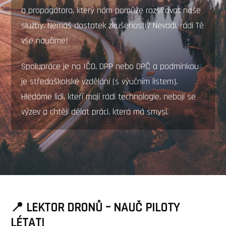
a propagátora, který nám pomůže rozšiřovat naše
služby. Nemáš dostatek zkušenosti? Nevadí, rádi Tě
vše naučíme!
Spolupráce je na IČO, DPP nebo DPČ a podmínkou
je středoškolské vzdělání (s výučním listem).
Hledáme lidi, kteří mají rádi technologie, nebojí se
výzev a chtějí dělat práci, která má smysl.
📍 LEKTOR DRONŮ – NAUČ PILOTY
LÉTAT!