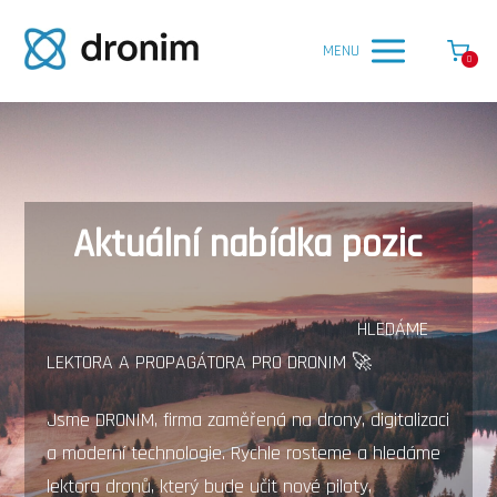
MENU
0
Aktuální nabídka pozic
HLEDÁME
LEKTORA A PROPAGÁTORA PRO DRONIM 🚀
Jsme DRONIM, firma zaměřená na drony, digitalizaci
a moderní technologie. Rychle rosteme a hledáme
lektora dronů, který bude učit nové piloty,