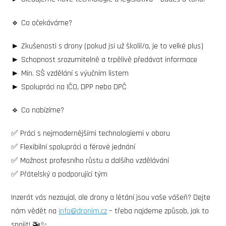
🔹 Co očekáváme?
► Zkušenosti s drony (pokud jsi už školil/a, je to velké plus)
► Schopnost srozumitelně a trpělivě předávat informace
► Min. SŠ vzdělání s výučním listem
► Spolupráci na IČO, DPP nebo DPČ
🔹 Co nabízíme?
✅ Práci s nejmodernějšími technologiemi v oboru
✅ Flexibilní spolupráci a férové jednání
✅ Možnost profesního růstu a dalšího vzdělávání
✅ Přátelský a podporující tým
Inzerát vás nezaujal, ale drony a létání jsou vaše vášeň? Dejte
nám vědět na
info@dronim.cz
– třeba najdeme způsob, jak to
spojit! 🚁✨