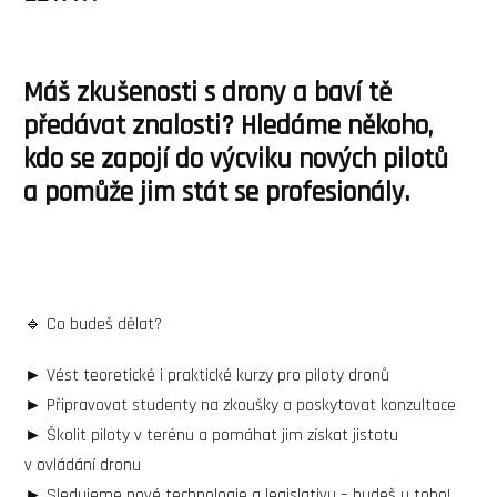
Máš zkušenosti s drony a baví tě
předávat znalosti? Hledáme někoho,
kdo se zapojí do výcviku nových pilotů
a pomůže jim stát se profesionály.
🔹 Co budeš dělat?
► Vést teoretické i praktické kurzy pro piloty dronů
► Připravovat studenty na zkoušky a poskytovat konzultace
► Školit piloty v terénu a pomáhat jim získat jistotu
v ovládání dronu
► Sledujeme nové technologie a legislativu – budeš u toho!