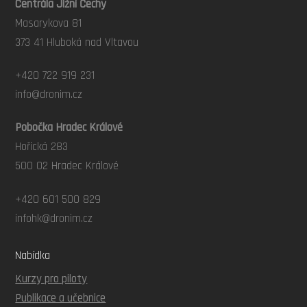
Centrála Jižní Čechy
Masarykova 81
373 41 Hluboká nad Vltavou
+420 722 919 231
info@dronim.cz
Pobočka Hradec Králové
Hořická 283
500 02 Hradec Králové
+420 601 500 829
infohk@dronim.cz
Nabídka
Kurzy pro piloty
Publikace a učebnice