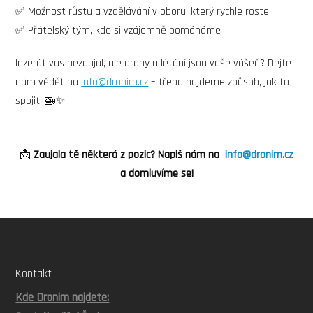
✅ Možnost růstu a vzdělávání v oboru, který rychle roste
✅ Přátelský tým, kde si vzájemně pomáháme
Inzerát vás nezaujal, ale drony a létání jsou vaše vášeň? Dejte
nám vědět na
info@dronim.cz
– třeba najdeme způsob, jak to
spojit! 🚁✨
📩
Zaujala tě některá z pozic? Napiš nám na
info@dronim.cz
a domluvíme se!
Kontakt
Kde Dronim najdete: