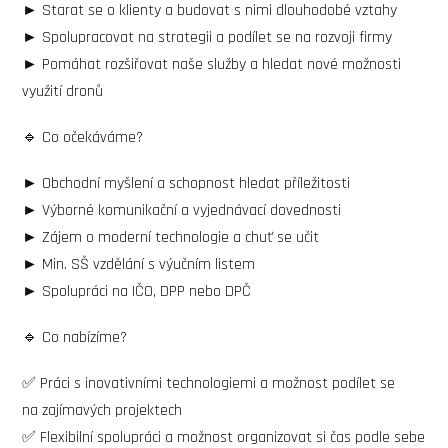
► Starat se o klienty a budovat s nimi dlouhodobé vztahy
► Spolupracovat na strategii a podílet se na rozvoji firmy
► Pomáhat rozšiřovat naše služby a hledat nové možnosti
využití dronů
🔹 Co očekáváme?
► Obchodní myšlení a schopnost hledat příležitosti
► Výborné komunikační a vyjednávací dovednosti
► Zájem o moderní technologie a chuť se učit
► Min. SŠ vzdělání s výučním listem
► Spolupráci na IČO, DPP nebo DPČ
🔹 Co nabízíme?
✅ Práci s inovativními technologiemi a možnost podílet se
na zajímavých projektech
✅ Flexibilní spolupráci a možnost organizovat si čas podle sebe