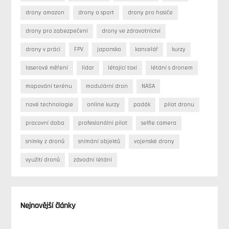
drony amazon
drony a sport
drony pro hasiče
drony pro zabezpečení
drony ve zdravotnictví
drony v práci
FPV
japonsko
kancelář
kurzy
laserové měření
lidar
létající taxi
létání s dronem
mapování terénu
modulární dron
NASA
nové technologie
online kurzy
padák
pilot dronu
pracovní doba
profesionální pilot
selfie camera
snímky z dronů
snímání objektů
vojenské drony
využití dronů
závodní létání
Nejnovější články