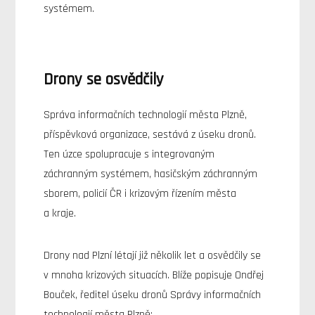
systémem.
Drony se osvědčily
Správa informačních technologií města Plzně,
příspěvková organizace, sestává z úseku dronů.
Ten úzce spolupracuje s integrovaným
záchranným systémem, hasičským záchranným
sborem, policií ČR i krizovým řízením města
a kraje.
Drony nad Plzní létají již několik let a osvědčily se
v mnoha krizových situacích. Blíže popisuje Ondřej
Bouček, ředitel úseku dronů Správy informačních
technologií města Plzně: