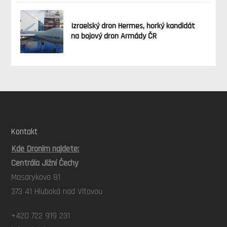
Izraelský dron Hermes, horký kandidát
na bojový dron Armády ČR
Kontakt
Kde Dronim najdete:
Centrála Jižní Čechy
Masarykova 81
373 41 Hluboká nad Vltavou
+420 722 919 231