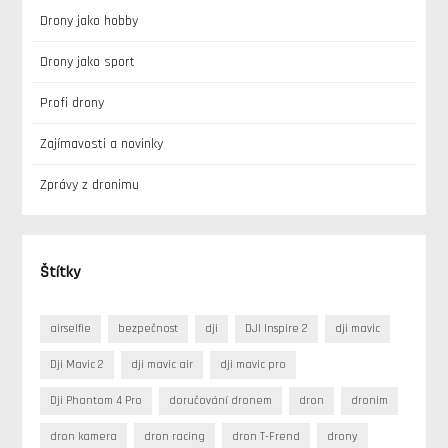
Drony jako hobby
Drony jako sport
Profi drony
Zajímavosti a novinky
Zprávy z dronimu
Štítky
airselfie
bezpečnost
dji
DJI Inspire 2
dji mavic
Dji Mavic 2
dji mavic air
dji mavic pro
Dji Phantom 4 Pro
doručování dronem
dron
dronim
dron kamera
dron racing
dron T-Frend
drony