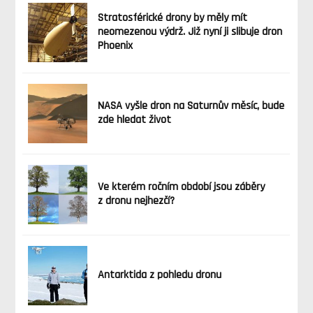
Stratosférické drony by měly mít
neomezenou výdrž. Již nyní ji slibuje dron
Phoenix
NASA vyšle dron na Saturnův měsíc, bude
zde hledat život
Ve kterém ročním období jsou záběry
z dronu nejhezčí?
Antarktida z pohledu dronu