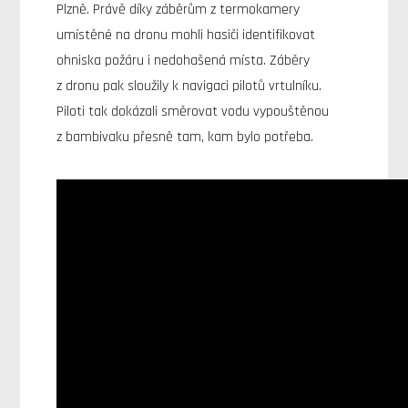
Plzně. Právě díky záběrům z termokamery
umístěné na dronu mohli hasiči identifikovat
ohniska požáru i nedohašená místa. Záběry
z dronu pak sloužily k navigaci pilotů vrtulníku.
Piloti tak dokázali směrovat vodu vypouštěnou
z bambivaku přesně tam, kam bylo potřeba.