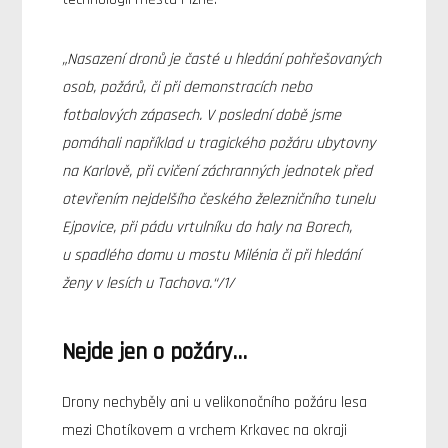
„Nasazení dronů je časté u hledání pohřešovaných
osob, požárů, či při demonstracích nebo
fotbalových zápasech. V poslední době jsme
pomáhali například u tragického požáru ubytovny
na Karlově, při cvičení záchranných jednotek před
otevřením nejdelšího českého železničního tunelu
Ejpovice, při pádu vrtulníku do haly na Borech,
u spadlého domu u mostu Milénia či při hledání
ženy v lesích u Tachova.“/1/
Nejde jen o požáry…
Drony nechyběly ani u velikonočního požáru lesa
mezi Chotíkovem a vrchem Krkavec na okraji