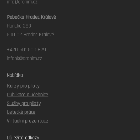
info@dronim.cz
Pobočka Hradec Králové
Hořická 283
500 02 Hradec Králové
+420 601 500 829
infohk@dronim.cz
Nabídka
Kurzy pro piloty
Publikace a učebnice
Služby pro piloty
Letecké práce
Virtuální prezentace
Důležité odkazy