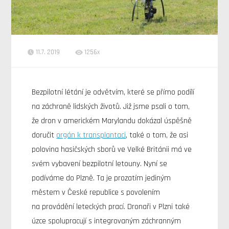
11.7. 2019
1256x
Bezpilotní létání je odvětvím, které se přímo podílí
na záchraně lidských životů. Již jsme psali o tom,
že dron v americkém Marylandu dokázal úspěšně
doručit
orgán k transplantaci
, také o tom, že asi
polovina hasičských sborů ve Velké Británii má ve
svém vybavení bezpilotní letouny. Nyní se
podíváme do Plzně. Ta je prozatím jediným
městem v České republice s povolením
na provádění leteckých prací. Dronaři v Plzni také
úzce spolupracují s integrovaným záchranným