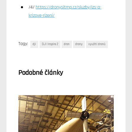
/4/
https://dronysitmp.cz/sluzby/izs-a-
krizove-rizeni/
Tagy:
dji
DJI Inspire 2
dron
drony
využití dronů
Podobné články