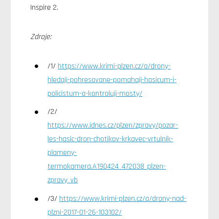
Inspire 2.
Zdroje:
/1/
https://www.krimi-plzen.cz/a/drony-
hledaji-pohresovane-pomahaji-hasicum-i-
policistum-a-kontroluji-mosty/
/2/
https://www.idnes.cz/plzen/zpravy/pozar-
les-hasic-dron-chotikov-krkavec-vrtulnik-
plameny-
termokamera.A190424_472038_plzen-
zpravy_vb
/3/
https://www.krimi-plzen.cz/a/drony-nad-
plzni-2017-01-26-103102/