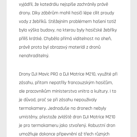
vyjádřil, že katedrálu nejspíše zachránily právě
drony. Díky záběrům mohli hasiči lépe cílit proudy
vody z žebříků. Stěžejním problémem hašení totiž
byla výška budovy, na kterou byly hasičské žebříky
příliš krátké. Chyběla přímá viditelnost na oheň,
právě proto byl obrazový materiál z dronů
nenahraditelný.
Drony DJI Mavic PRO a DJI Matrice M210, využité při
zásahu, přitom nepatřily francouzským hasičům,
ale pracovníkům ministerstva vnitra a kultury. I to
je důvod, proč se při zásahu nepoužívaly
termokamery. Jednoduše na dronech nebyly
umístěny, přestože zvláště dron DJI Matrice M210
je pro termokameru jako stvořený. Robustní dron
umožňuje dokonce připevnění až třech různých