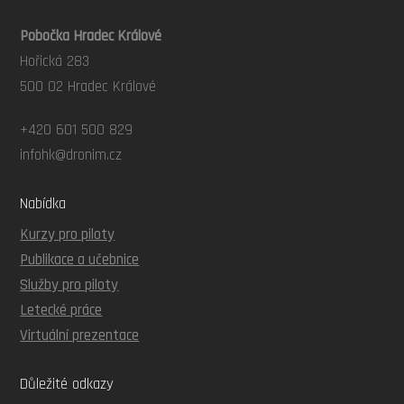
Pobočka Hradec Králové
Hořická 283
500 02 Hradec Králové
+420 601 500 829
infohk@dronim.cz
Nabídka
Kurzy pro piloty
Publikace a učebnice
Služby pro piloty
Letecké práce
Virtuální prezentace
Důležité odkazy