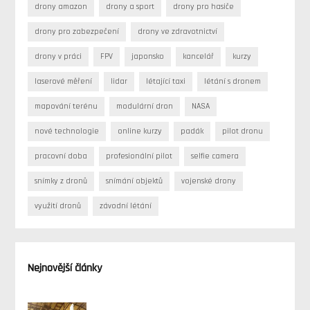
drony amazon
drony a sport
drony pro hasiče
drony pro zabezpečení
drony ve zdravotnictví
drony v práci
FPV
japonsko
kancelář
kurzy
laserové měření
lidar
létající taxi
létání s dronem
mapování terénu
modulární dron
NASA
nové technologie
online kurzy
padák
pilot dronu
pracovní doba
profesionální pilot
selfie camera
snímky z dronů
snímání objektů
vojenské drony
využití dronů
závodní létání
Nejnovější články