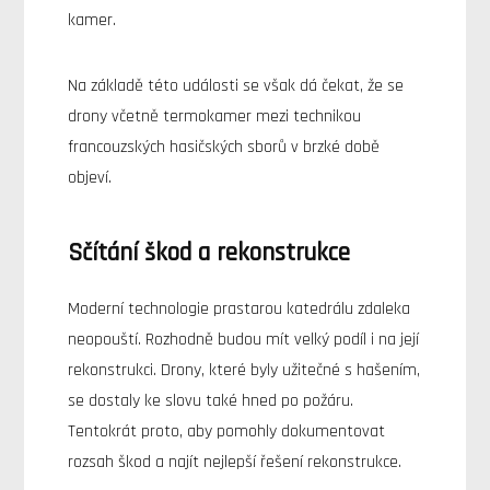
kamer.
Na základě této události se však dá čekat, že se
drony včetně termokamer mezi technikou
francouzských hasičských sborů v brzké době
objeví.
Sčítání škod a rekonstrukce
Moderní technologie prastarou katedrálu zdaleka
neopouští. Rozhodně budou mít velký podíl i na její
rekonstrukci. Drony, které byly užitečné s hašením,
se dostaly ke slovu také hned po požáru.
Tentokrát proto, aby pomohly dokumentovat
rozsah škod a najít nejlepší řešení rekonstrukce.