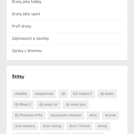
Drony jako hobby
Drony jako sport
Profi drony
Zajímavosti a novinky
Zprávy z dronimu
Štítky
airselfie
bezpečnost
dji
DJI Inspire 2
dji mavic
Dji Mavic 2
dji mavic air
dji mavic pro
Dji Phantom 4 Pro
doručování dronem
dron
dronim
dron kamera
dron racing
dron T-Frend
drony