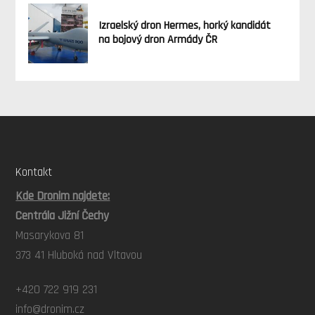
Izraelský dron Hermes, horký kandidát
na bojový dron Armády ČR
Kontakt
Kde Dronim najdete:
Centrála Jižní Čechy
Masarykova 81
373 41 Hluboká nad Vltavou
+420 722 919 231
info@dronim.cz