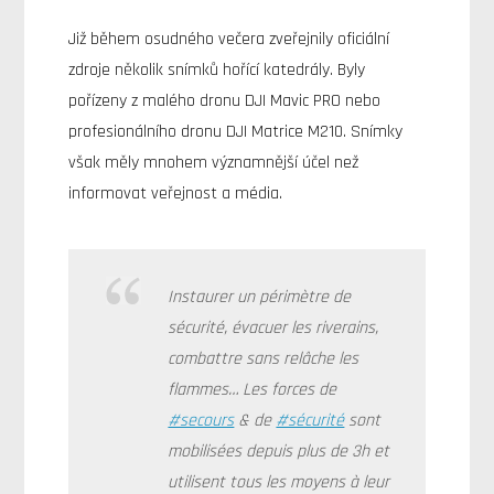
Již během osudného večera zveřejnily oficiální
zdroje několik snímků hořící katedrály. Byly
pořízeny z malého dronu DJI Mavic PRO nebo
profesionálního dronu DJI Matrice M210. Snímky
však měly mnohem významnější účel než
informovat veřejnost a média.
Instaurer un périmètre de
sécurité, évacuer les riverains,
combattre sans relâche les
flammes… Les forces de
#secours
& de
#sécurité
sont
mobilisées depuis plus de 3h et
utilisent tous les moyens à leur