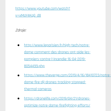
https://www.youtube.com/watch?
v=xMaY4KqG_d8
Zdroje:
http://www.leparisien.fr/high-tech/notre-
dame-comment-des-drones-ont-aide-les-
pompiers-contre-l-incendie-16-04-2019-
8054499.php
https://www.theverge.com/2019/4/16/18410723/notre-
dame-fire-dji-drones-tracking-stopped-
thermal-cameras
https://dronelife.com/2019/04/21/drones-
optimize-notre-dame-firefighting-efforts/