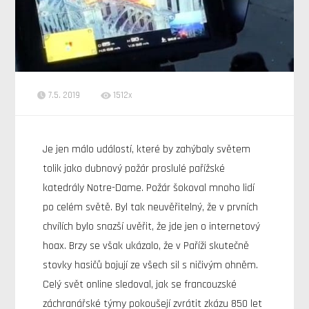
7.5. 2019
1512x
Je jen málo událostí, které by zahýbaly světem
tolik jako dubnový požár proslulé pařížské
katedrály Notre-Dame. Požár šokoval mnoho lidí
po celém světě. Byl tak neuvěřitelný, že v prvních
chvílích bylo snazší uvěřit, že jde jen o internetový
hoax. Brzy se však ukázalo, že v Paříži skutečně
stovky hasičů bojují ze všech sil s ničivým ohněm.
Celý svět online sledoval, jak se francouzské
záchranářské týmy pokoušejí zvrátit zkázu 850 let