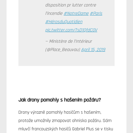
disposition pr lutter contre
l’incendie
#NotreDame
#Paris
#HérosduQuotidien
pic.twitter.com/TsD1QfdC0V
— Ministère de l’Intérieur
(@Place_Beauvau)
April 15, 2019
Jak drony pomohly s hašením požáru?
Drony výrazně pomohly hasičům s hašením,
protože umožnily zmapovat ohniska požáru. Sám
mluvčí francouzských hasičů Gabriel Plus se v tisku