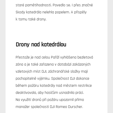
staré pamětihodnosti. Povedlo se. I přes značné
škody katedrála nelehla popelem. A přispěly
k tomu také drony.
Drony nad katedrálou
Přestože je nad celou Paříží vyhlášena bezletová
zóna a je také zařazena v databázi zakázaných
vzletových míst DJI, záchranářské složky mají
pochopitelně výjimku. Společnost DJI dokonce
během požáru katedrály nad městem restrikce
deaktivovala, aby hasičům usnadnila práci.
Na využití dronů při požáru upozornil přímo
manažer společnosti DJI Romeo Durscher.