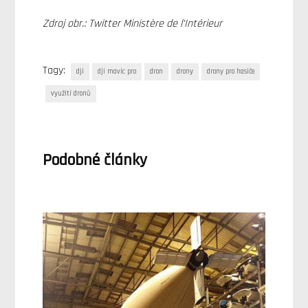
Zdroj obr.: Twitter Ministère de l’Intérieur
Tagy:
dji
dji mavic pro
dron
drony
drony pro hasiče
využití dronů
Podobné články