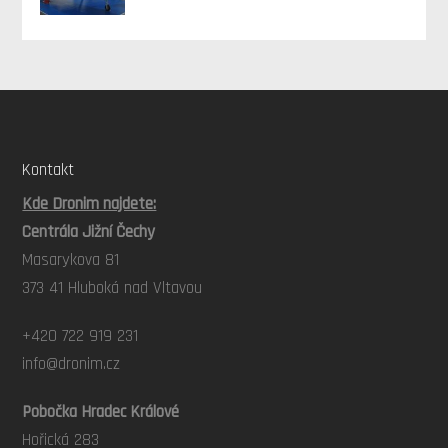
Kontakt
Kde Dronim najdete:
Centrála Jižní Čechy
Masarykova 81
373 41 Hluboká nad Vltavou
+420 722 919 231
info@dronim.cz
Pobočka Hradec Králové
Hořická 283