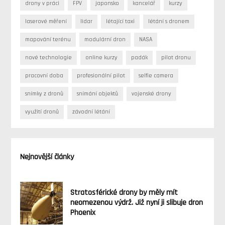
drony v práci
FPV
japonsko
kancelář
kurzy
laserové měření
lidar
létající taxi
létání s dronem
mapování terénu
modulární dron
NASA
nové technologie
online kurzy
padák
pilot dronu
pracovní doba
profesionální pilot
selfie camera
snímky z dronů
snímání objektů
vojenské drony
využití dronů
závodní létání
Nejnovější články
Stratosférické drony by měly mít
neomezenou výdrž. Již nyní ji slibuje dron
Phoenix