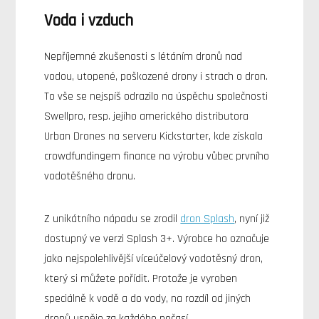
Voda i vzduch
Nepříjemné zkušenosti s létáním dronů nad
vodou, utopené, poškozené drony i strach o dron.
To vše se nejspíš odrazilo na úspěchu společnosti
Swellpro, resp. jejího amerického distributora
Urban Drones na serveru Kickstarter, kde získala
crowdfundingem finance na výrobu vůbec prvního
vodotěšného dronu.
Z unikátního nápadu se zrodil
dron Splash
, nyní již
dostupný ve verzi Splash 3+. Výrobce ho označuje
jako nejspolehlivější víceúčelový vodotěsný dron,
který si můžete pořídit. Protože je vyroben
speciálně k vodě a do vody, na rozdíl od jiných
dronů uspěje za každého počasí.