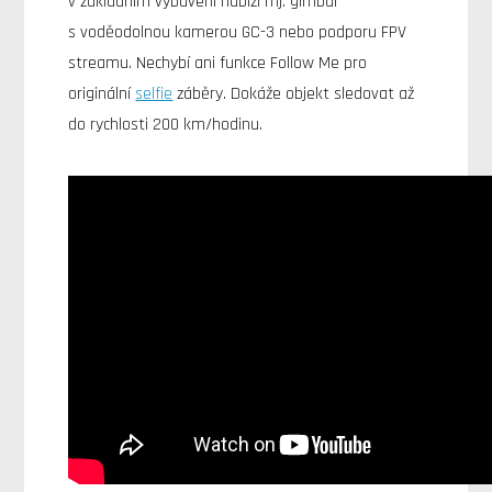
v základním vybavení nabízí mj. gimbal
s voděodolnou kamerou GC-3 nebo podporu FPV
streamu. Nechybí ani funkce Follow Me pro
originální
selfie
záběry. Dokáže objekt sledovat až
do rychlosti 200 km/hodinu.