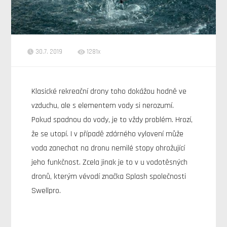
30.7. 2019
1281x
Klasické rekreační drony toho dokážou hodně ve
vzduchu, ale s elementem vody si nerozumí.
Pokud spadnou do vody, je to vždy problém. Hrozí,
že se utopí. I v případě zdárného vylovení může
voda zanechat na dronu nemilé stopy ohrožující
jeho funkčnost. Zcela jinak je to v u vodotěsných
dronů, kterým vévodí značka Splash společnosti
Swellpro.