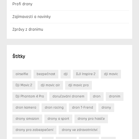
Profi drony
Zajímavosti a novinky
Zprávy z dronimu
Štítky
airselfie
bezpečnost
dji
DJI Inspire 2
dji mavic
Dji Mavic 2
dji mavic air
dji mavic pro
Dji Phantom 4 Pro
doručování dronem
dron
dronim
dron kamera
dron racing
dron T-Frend
drony
drony amazon
drony a sport
drony pro hasiče
drony pro zabezpečení
drony ve zdravotnictví