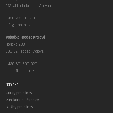
373 41 Hluboká nad Vltavou
+420 722 919 231
info@dronim.cz
Pobočka Hradec Králové
Hořická 283
500 02 Hradec Králové
+420 601 500 829
infohk@dronim.cz
Nabídka
Kurzy pro piloty
Publikace a učebnice
Služby pro piloty