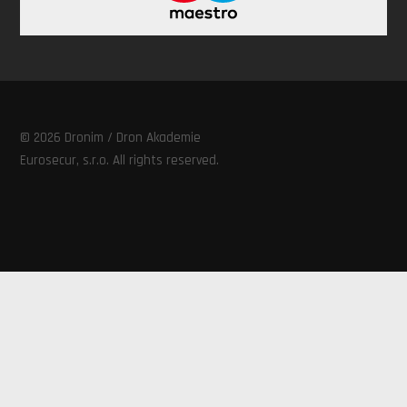
©
2026
Dronim / Dron Akademie
Eurosecur, s.r.o. All rights reserved.