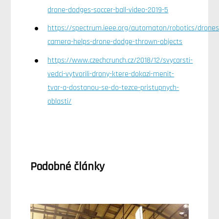
drone-dodges-soccer-ball-video-2019-5
https://spectrum.ieee.org/automaton/robotics/drone
camera-helps-drone-dodge-thrown-objects
https://www.czechcrunch.cz/2018/12/svycarsti-
vedci-vytvorili-drony-ktere-dokazi-menit-
tvar-a-dostanou-se-do-tezce-pristupnych-
oblasti/
Podobné články