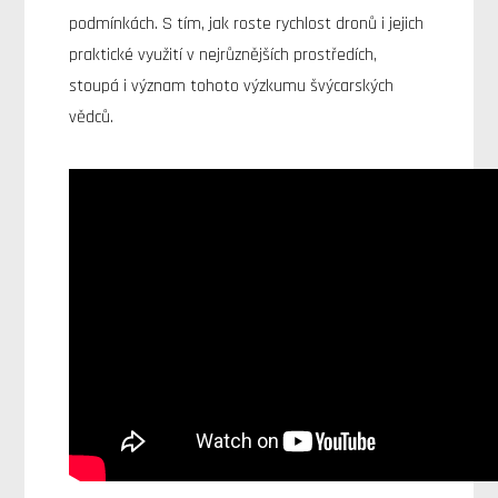
podmínkách. S tím, jak roste rychlost dronů i jejich
praktické využití v nejrůznějších prostředích,
stoupá i význam tohoto výzkumu švýcarských
vědců.