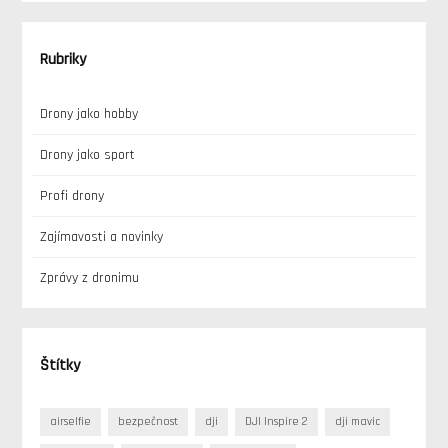
Rubriky
Drony jako hobby
Drony jako sport
Profi drony
Zajímavosti a novinky
Zprávy z dronimu
Štítky
airselfie
bezpečnost
dji
DJI Inspire 2
dji mavic