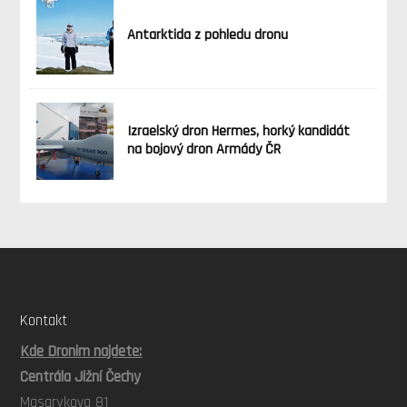
Antarktida z pohledu dronu
Izraelský dron Hermes, horký kandidát
na bojový dron Armády ČR
Kontakt
Kde Dronim najdete:
Centrála Jižní Čechy
Masarykova 81