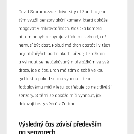
David Scaramuzza z University of Zurich a jeho
tým využili senzory akční kamery, která dokáže
reagovat v mikrovteřinách. Klasická kamera
přitom pohyb zachycuje v řádu milisekund, což
nemusí být dost. Pokud má dron obstát i v těch
nejobtížnějších podmínkách, předejít srážkám
a vyhnout se neočekávaným překážkám ve své
dráze, jde o čas. Dron má sám o sobě velkou
rychlost a pokud se má vyhnout třeba
fotbalovému míči v letu, potřebuje co nejcitlivější
senzory. S těmi se dokáže míči vyhnout, jak
dokazují testy vědců z Zurichu.
Výsledný čas závisí především
na senzorech