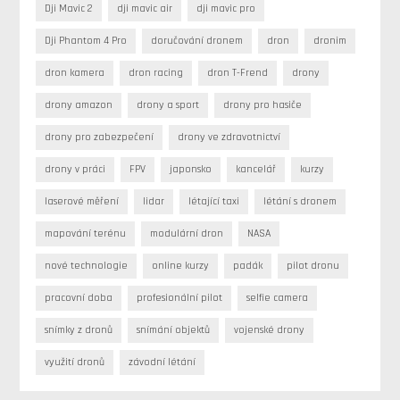
Dji Mavic 2
dji mavic air
dji mavic pro
Dji Phantom 4 Pro
doručování dronem
dron
dronim
dron kamera
dron racing
dron T-Frend
drony
drony amazon
drony a sport
drony pro hasiče
drony pro zabezpečení
drony ve zdravotnictví
drony v práci
FPV
japonsko
kancelář
kurzy
laserové měření
lidar
létající taxi
létání s dronem
mapování terénu
modulární dron
NASA
nové technologie
online kurzy
padák
pilot dronu
pracovní doba
profesionální pilot
selfie camera
snímky z dronů
snímání objektů
vojenské drony
využití dronů
závodní létání