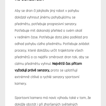
Aby se dron či jakýkoliv jiný robot v pohybu
dokázal vyhnout jinému pohybujícímu se
předmětu, potřebuje progresivní senzory.
Potřebuje mít dokonalý přehled o svém okolí
v reálném čase. Potřebuje data jako podklad pro
odhad pohybu cizího předmětu. Potřebuje zvládat
procesy, které dokážou určit trajektorie všech
předmětů a co nejdřív směrovat dron tak, aby se
cizímu předmětu vyhnul.
Největší čas přitom
vyžadují právě senzory,
proto se uplatňují
extrémně citlivé a rychlé senzory sportovní
kamery.
Sportovní kamera má navíc výhodu také v tom, že
dokáže obstát i při zhoršených světelných