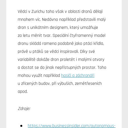
Vědci v Zurichu toho však v oblasti dronů dělají
mnohem víc. Nedávno například představili malý
dron s unikátním designem, který umožňuje
za letu měnit tvar. Speciální čtyřramenný model
dronu skládá ramena podobně jako ptáci křídla,
právě u ptáků se vědci inspirovali. Díky své
variabilitě dokáže dron proletět i malými otvory
a dostat se do jinak nepřístupných prostor. Toho
mohou využít například
hasiči a záchranáři
u zřícených budov, při výbuších, zemětřeseních
apod.
Zdroje:
https://www.businessinsider.com/autonomous-